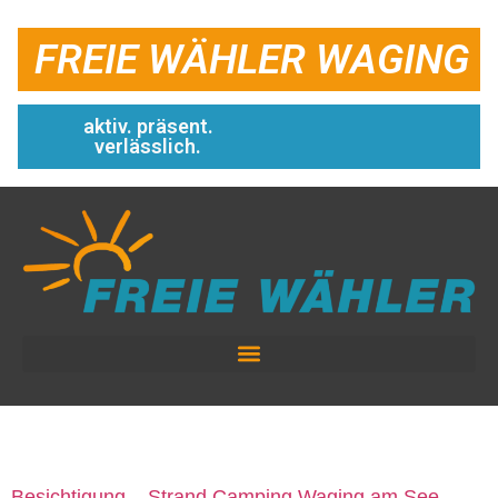
FREIE WÄHLER WAGING
aktiv. präsent.
verlässlich.
YEAR:
2024
Besichtigung – Strand Camping Waging am See