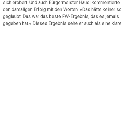
sich erobert. Und auch Bürgermeister Häusl kommentierte
den damaligen Erfolg mit den Worten: »Das hätte keiner so
geglaubt. Das war das beste FW-Ergebnis, das es jemals
gegeben hat.« Dieses Ergebnis sehe er auch als eine klare
Verpflichtung für seine Arbeit. Ein erfolgreiches Abschneiden
prognostizierte schließlich Wahlleiter Kleißl auch für die
aktuelle »Super-Liste«.
Beppo Hofmann kündigte abschließend an, es werde von
Seiten der Freien Wähler keinen »Wahlkrampf« geben. Man
werde andere Gruppierungen nicht kritisieren oder sie in
schlechtes Licht rücken. Wohl aber werde die Freie
Wählergemeinschaft intensive Wahlwerbung betreiben und
sachliche Wahl-Informationsveranstaltungen abhalten. Ziel
der Gruppierung sei es, dass sich die Menschen in der
Gemeinde wohlfühlen und dass sie gut miteinander
auskommen. Den Kandidaten gab er mit auf den Weg, sie
hätten sich bei der »richtigen Liste eingeschrieben: Denn hier
bei der FW Waging wurden alle meine Erwartungen erfüllt.«